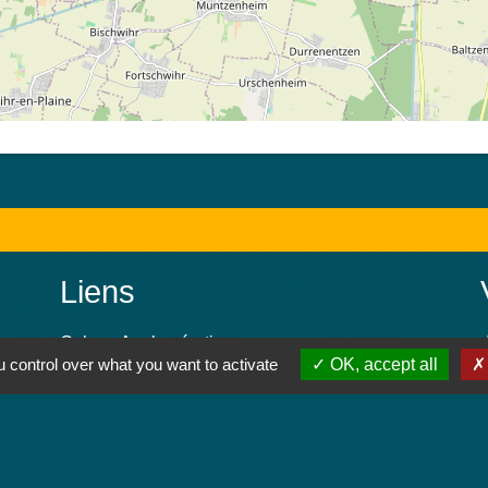
Liens
Colmar Agglomération
 control over what you want to activate
OK, accept all
TRACE
Colmarienne des Eaux
Portail du Service public
Cadastre