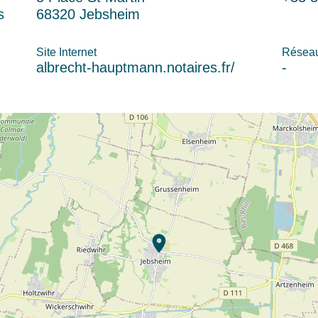
s
68320 Jebsheim
Site Internet
Réseau
albrecht-hauptmann.notaires.fr/
-
location_on