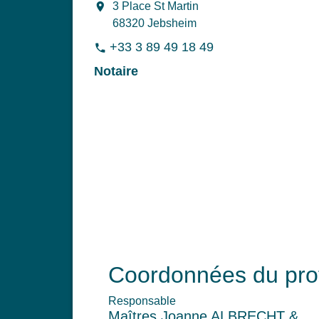
location_on
3 Place St Martin
68320 Jebsheim
+33 3 89 49 18 49
phone
Notaire
Coordonnées du pro
Responsable
Maîtres Joanne ALBRECHT &