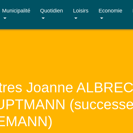
Municipalité
Quotidien
Loisirs
Economie
îtres Joanne ALBRE
UPTMANN (successeu
SEMANN)