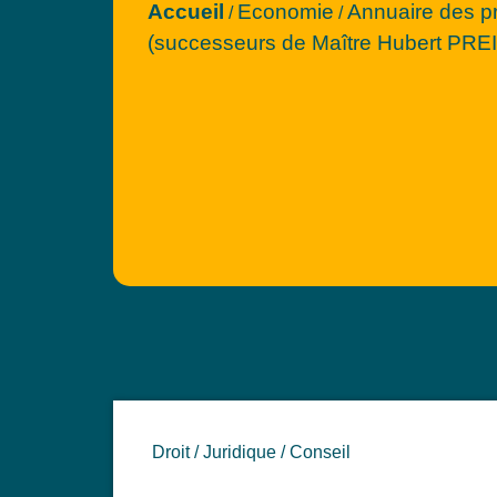
Accueil
Economie
Annuaire des p
/
/
(successeurs de Maître Hubert P
Droit / Juridique / Conseil