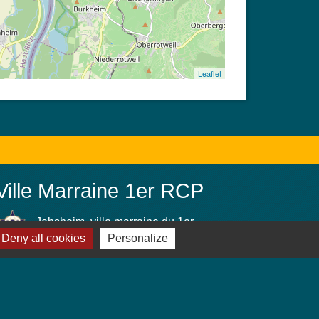
Leaflet
Ville Marraine 1er RCP
Jebsheim, ville marraine du 1er
Deny all cookies
Personalize
Régiment de Chasseurs Parachutistes
(PAMIERS)