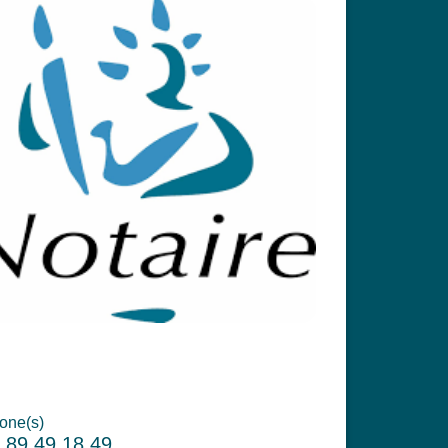
one(s)
 89 49 18 49