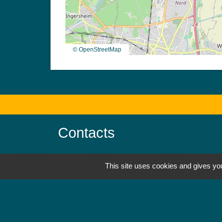
© OpenStreetMap
Contacts
Mairie de Jebsheim
This site uses cookies and gives you
1 place Saint Martin
68320 Jebsheim - FRANCE
+33 3 89 71 61 40
Contact par formulaire