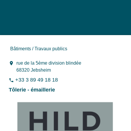
Bâtiments / Travaux publics
location_on
rue de la 5ème division blindée
68320 Jebsheim
+33 3 89 49 18 18
phone
Tôlerie - émaillerie