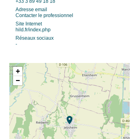
+33 3 89 49 18 18
Adresse email
Contacter le professionnel
Site Internet
hild.fr/index.php
Réseaux sociaux
-
+
−
location_on