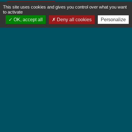
Contact par formulaire
This site uses cookies and gives you control over what you want
to activate
OK, accept all
Deny all cookies
Personalize
Horaires d'ouverture
Lundi : 8h à 12h
Mardi : 8h à 12h et 13h30 à 19h
Mercredi : 8h à 12h
Jeudi : 8h à 12h et 17h à 19h
Vendredi : 8h à 12h
Liens
Colmar Agglomération
TRACE
Colmarienne des Eaux
Portail du Service public
Cadastre