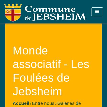
menu
Monde
associatif - Les
Foulées de
Jebsheim
Accueil
Entre nous
Galeries de
/
/