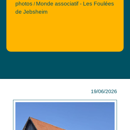
photos
Monde associatif - Les Foulées
/
de Jebsheim
19/06/2026