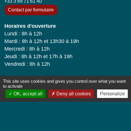
+33 3 89 71 61 40
Contact par formulaire
Horaires d'ouverture
Lundi : 8h à 12h
Mardi : 8h à 12h et 13h30 à 19h
Mercredi : 8h à 12h
Jeudi : 8h à 12h et 17h à 19h
Vendredi : 8h à 12h
This site uses cookies and gives you control over what you want
Liens
to activate
OK, accept all
Deny all cookies
Personalize
Colmar Agglomération
TRACE
Colmarienne des Eaux
Portail du Service public
Cadastre