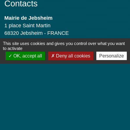
Contacts
Mairie de Jebsheim
1 place Saint Martin
68320 Jebsheim - FRANCE
+33 3 89 71 61 40
This site uses cookies and gives you control over what you want
to activate
Contact par formulaire
OK, accept all
Deny all cookies
Personalize
Horaires d'ouverture
Lundi : 8h à 12h
Mardi : 8h à 12h et 13h30 à 19h
Mercredi : 8h à 12h
Jeudi : 8h à 12h et 17h à 19h
Vendredi : 8h à 12h
Liens